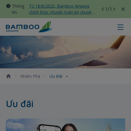
Thông
Từ 18/8/2025, Bamboo Airways
1
/1
tin:
chính thức chuyển toàn bộ chuyến
bay nội địa sang nhà ga T3 Tân
Sơn Nhất
Ưu Đãi - Bamboo Airways
Khám Phá
Ưu Đãi
Ưu đãi