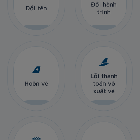
Đổi hành
Đổi hành
Đổi tên
Đổi tên
trình
trình
Lỗi thanh
Lỗi thanh
Hoàn vé
toán và
Hoàn vé
toán và
xuất vé
xuất vé