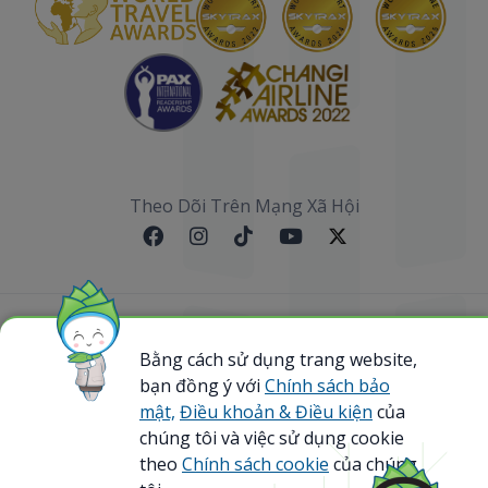
Theo Dõi Trên Mạng Xã Hội
Sơ đồ website
Bằng cách sử dụng trang website,
bạn đồng ý với
Chính sách bảo
@ 2023 Bamboo Airways Copyright. All Rights
Reserved.
mật,
Điều khoản & Điều kiện
của
Business Registration Code: 0107867370
chúng tôi và việc sử dụng cookie
theo
Chính sách cookie
của chúng