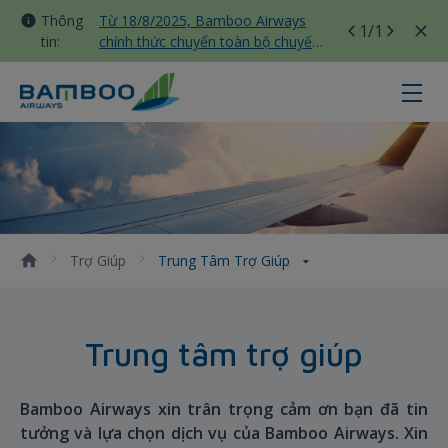
Thông
Từ 18/8/2025, Bamboo Airways
1
/1
tin:
chính thức chuyển toàn bộ chuyến
bay nội địa sang nhà ga T3 Tân
Sơn Nhất
Trung tâm trợ giúp - Bamboo Airw
Trợ Giúp
Trung Tâm Trợ Giúp
Trung tâm trợ giúp
Bamboo Airways xin trân trọng cảm ơn bạn đã tin
tưởng và lựa chọn dịch vụ của Bamboo Airways. Xin