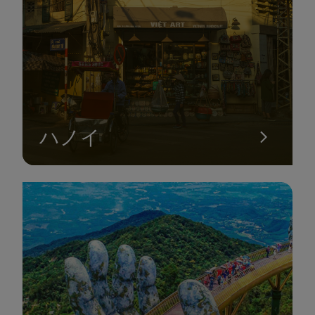
Bui Vien欧米通り
ハノイ
街の「眠らない通り」と呼ばれるBui Bienは、全国から人が集
まり、外国人観光客も多く訪れる通りです。したがって、Bui
Vien通りにはさまざまな遊園地、さまざまな料理、文化があり
ます。Sai Gonを訪れる機会があれば、Bui Voenの歩行者専用道
路を訪れて、ここの賑やかな雰囲気に浸ってください。