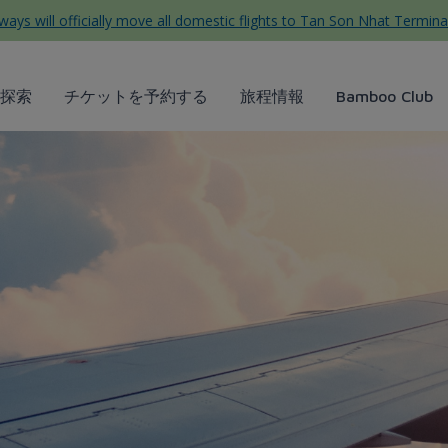
ys will officially move all domestic flights to Tan Son Nhat Termina
探索
チケットを予約する
旅程情報
Bamboo Club
rways