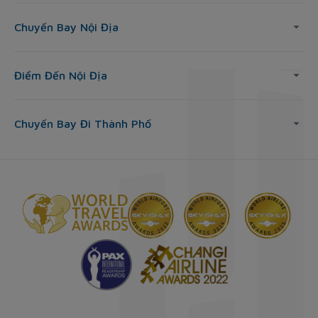
Chuyến Bay Nội Địa
Điểm Đến Nội Địa
Chuyến Bay Đi Thành Phố