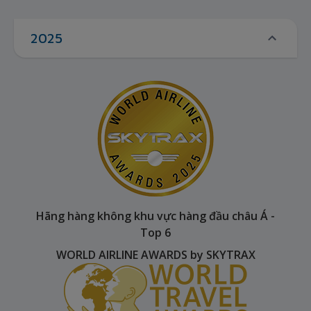
2025
Hãng hàng không khu vực hàng đầu châu Á -
Top 6
WORLD AIRLINE AWARDS by SKYTRAX