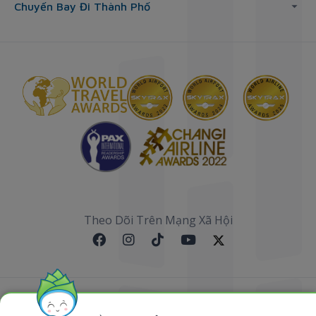
Chuyến Bay Đi Thành Phố
Theo Dõi Trên Mạng Xã Hội
Sơ đồ website