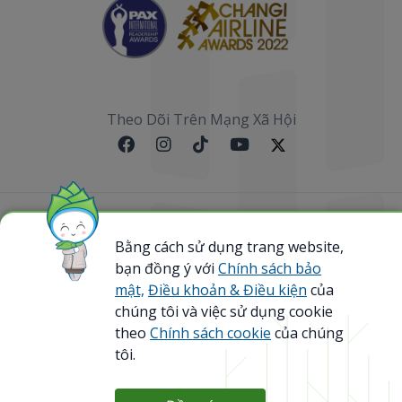
Theo Dõi Trên Mạng Xã Hội
Sơ đồ website
Bằng cách sử dụng trang website,
@ 2023 Bamboo Airways Copyright. All Rights
bạn đồng ý với
Chính sách bảo
Reserved.
mật,
Điều khoản & Điều kiện
của
Business Registration Code: 0107867370
chúng tôi và việc sử dụng cookie
theo
Chính sách cookie
của chúng
tôi.