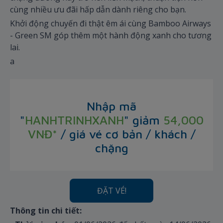
cùng nhiều ưu đãi hấp dẫn dành riêng cho bạn.
Khởi động chuyến đi thật êm ái cùng Bamboo Airways
- Green SM góp thêm một hành động xanh cho tương
lai.
a
Nhập mã
"
HANHTRINHXANH
"
giảm
54,000
VNĐ*
/ giá vé cơ bản / khách /
chặng
ĐẶT VÉ!
Thông tin chi tiết: