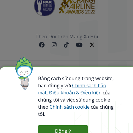
Theo Dõi Trên Mạng Xã Hội
Sơ đồ website
Bằng cách sử dụng trang website,
bạn đồng ý với
Chính sách bảo
@ 2023 Bamboo Airways Copyright. All Rights
Reserved.
mật,
Điều khoản & Điều kiện
của
Business Registration Code: 0107867370
chúng tôi và việc sử dụng cookie
theo
Chính sách cookie
của chúng
tôi.
Đồng ý