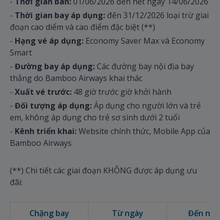
-
Thời gian bán:
01/06/2026 đến hết ngày 14/06/2026
-
Thời gian bay áp dụng:
đến 31/12/2026 loại trừ giai
đoạn cao diểm và cao điểm đặc biệt (**)
-
Hạng vé áp dụng:
Economy Saver Max và Economy
Smart
-
Đường bay áp dụng:
Các đường bay nội địa bay
thẳng do Bamboo Airways khai thác
-
Xuất vé trước:
48 giờ trước giờ khởi hành
-
Đối tượng áp dụng:
Áp dụng cho người lớn và trẻ
em, không áp dụng cho trẻ sơ sinh dưới 2 tuổi
-
Kênh triển khai:
Website chính thức, Mobile App của
Bamboo Airways
(**) Chi tiết các giai đoạn KHÔNG được áp dụng ưu
đãi:
Chặng bay
Từ ngày
Đến ngà