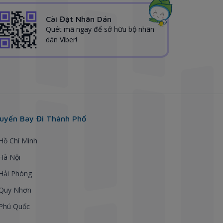
Cài Đặt Nhãn Dán
Quét mã ngay để sở hữu bộ nhãn
dán Viber!
uyến Bay Đi Thành Phố
 Hồ Chí Minh
 Hà Nội
 Hải Phòng
 Quy Nhơn
 Phú Quốc