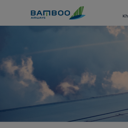
Truy cập nội dung luôn
Kh
Point accrual instruction B