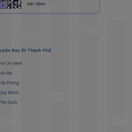
dán Viber!
uyến Bay Đi Thành Phố
 Hồ Chí Minh
 Hà Nội
 Hải Phòng
 Quy Nhơn
 Phú Quốc