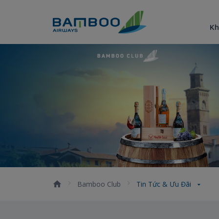
Truy cập nội dung luôn
Kh
Tin tức &amp; Ưu đãi
Bamboo Club
Tin Tức & Ưu Đãi