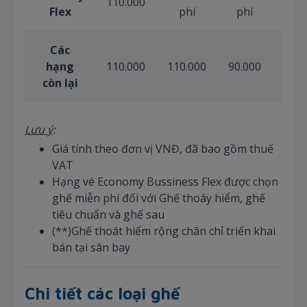
110.000
Flex
phí
phí
ph
Các
hạng
110.000
110.000
90.000
55.0
còn lại
Lưu ý
:
Giá tính theo đơn vị VNĐ, đã bao gồm thuế
VAT
Hạng vé Economy Bussiness Flex được chọn
ghế miễn phí đối với Ghế thoáy hiểm, ghế
tiêu chuẩn và ghế sau
(**)Ghế thoát hiểm rộng chân chỉ triển khai
bán tại sân bay
Chi tiết các loại ghế