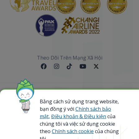
Theo Dõi Trên Mạng Xã Hội
Sơ đồ website
Bằng cách sử dụng trang website,
@ 2023 Bamboo Airways Copyright. All Rights
bạn đồng ý với
Chính sách bảo
Reserved.
mật,
Điều khoản & Điều kiện
của
Business Registration Code: 0107867370
chúng tôi và việc sử dụng cookie
theo
Chính sách cookie
của chúng
tôi.