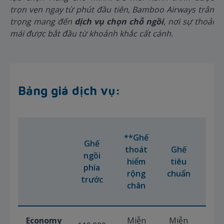
trọn vẹn ngay từ phút đầu tiên, Bamboo Airways trân
trọng mang đến
dịch vụ
chọn chỗ ngồi
, nơi sự thoải
mái được bắt đầu từ khoảnh khắc cất cánh.
Bảng giá dịch vụ:
Gh
**Ghế
Ghế
sa
thoát
Ghế
ngồi
(Cử
hiểm
tiêu
phía
số
rộng
chuẩn
trước
& L
chân
đi)
Economy
Miễn
Miễn
Miễ