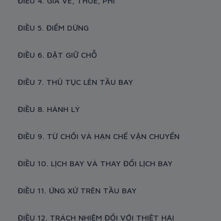
ĐIỀU 4. GIÁ VÉ, THUẾ, PHÍ
ĐIỀU 5. ĐIỂM DỪNG
ĐIỀU 6. ĐẶT GIỮ CHỖ
ĐIỀU 7. THỦ TỤC LÊN TẦU BAY
ĐIỀU 8. HÀNH LÝ
ĐIỀU 9. TỪ CHỐI VÀ HẠN CHẾ VẬN CHUYỂN
ĐIỀU 10. LỊCH BAY VÀ THAY ĐỔI LỊCH BAY
ĐIỀU 11. ỨNG XỬ TRÊN TẦU BAY
ĐIỀU 12. TRÁCH NHIỆM ĐỐI VỚI THIỆT HẠI