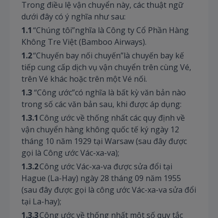
Trong điều lệ vận chuyển này, các thuật ngữ
dưới đây có ý nghĩa như sau:
1.1
“Chúng tôi”nghĩa là Công ty Cổ Phần Hàng
Không Tre Việt (Bamboo Airways).
1.2
“Chuyến bay nối chuyến”là chuyến bay kế
tiếp cung cấp dịch vụ vận chuyển trên cùng Vé,
trên Vé khác hoặc trên một Vé nối.
1.3
“Công ước”có nghĩa là bất kỳ văn bản nào
trong số các văn bản sau, khi được áp dụng:
1.3.1
Công ước về thống nhất các quy định về
vận chuyển hàng không quốc tế ký ngày 12
tháng 10 năm 1929 tại Warsaw (sau đây được
gọi là Công ước Vác-xa-va);
1.3.2
Công ước Vác-xa-va được sửa đổi tại
Hague (La-Hay) ngày 28 tháng 09 năm 1955
(sau đây được gọi là công ước Vác-xa-va sửa đổi
tại La-hay);
1.3.3
Công ước về thống nhất một số quy tắc