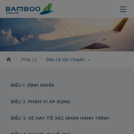
Điều lệ vận chuyển của Bamboo A
Pháp Lý
Điều Lệ Vận Chuyển
ĐIỀU 1. ĐỊNH NGHĨA
ĐIỀU 2. PHẠM VI ÁP DỤNG
ĐIỀU 3. VÉ HAY TỜ XÁC NHẬN HÀNH TRÌNH