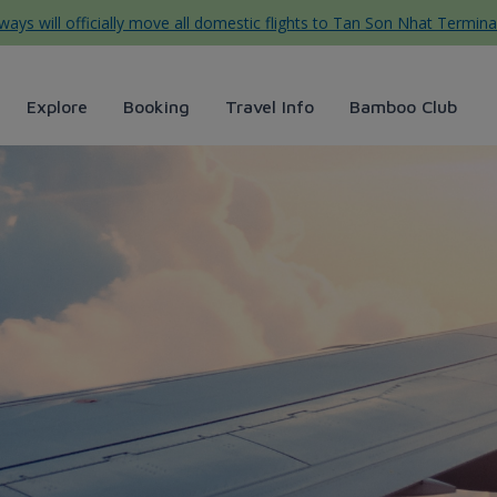
ys will officially move all domestic flights to Tan Son Nhat Termina
Explore
Booking
Travel Info
Bamboo Club