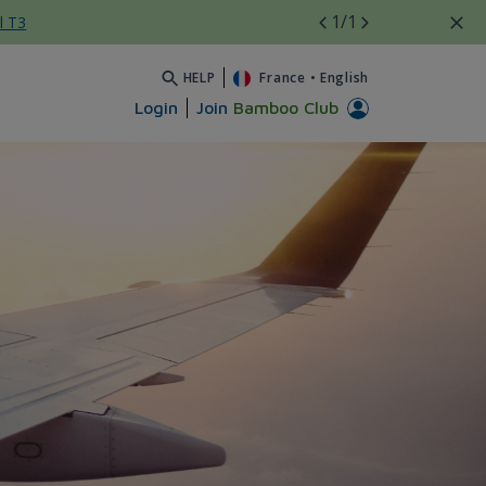
1
/1
l T3
HELP
France
•
English
Login
Join
Bamboo Club