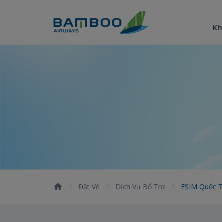
Truy cập nội dung luôn
Kh
eSIM quốc tế
Đặt Vé
Dịch Vụ Bổ Trợ
ESIM Quốc 