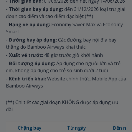
-
Thời gian bán:
01/06/2026 đến hết ngày 14/06/2026
-
Thời gian bay áp dụng:
đến 31/12/2026 loại trừ giai
đoạn cao diểm và cao điểm đặc biệt (**)
-
Hạng vé áp dụng:
Economy Saver Max và Economy
Smart
-
Đường bay áp dụng:
Các đường bay nội địa bay
thẳng do Bamboo Airways khai thác
-
Xuất vé trước:
48 giờ trước giờ khởi hành
-
Đối tượng áp dụng:
Áp dụng cho người lớn và trẻ
em, không áp dụng cho trẻ sơ sinh dưới 2 tuổi
-
Kênh triển khai:
Website chính thức, Mobile App của
Bamboo Airways
(**) Chi tiết các giai đoạn KHÔNG được áp dụng ưu
đãi:
Chặng bay
Từ ngày
Đến ngà