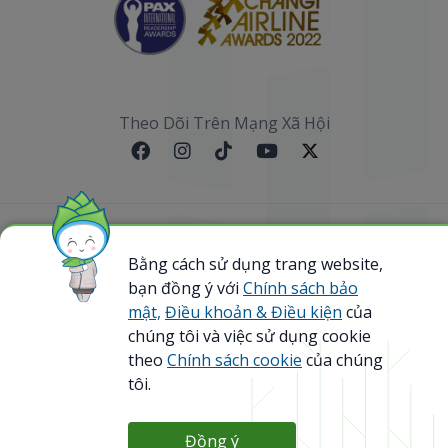
Theo Dõi Trên Mạng Xã Hội
Sơ đồ website
Bằng cách sử dụng trang website,
bạn đồng ý với
Chính sách bảo
@ 2023 Bamboo Airways Copyright. All Rights
Reserved.
mật,
Điều khoản & Điều kiện
của
Business Registration Code: 0107867370
chúng tôi và việc sử dụng cookie
theo
Chính sách cookie
của chúng
tôi.
Đồng ý