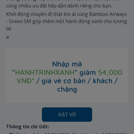
cùng nhiều ưu đãi hấp dẫn dành riêng cho bạn.
Khởi động chuyến đi thật êm ái cùng Bamboo Airways
- Green SM góp thêm một hành động xanh cho tương
lai.
a
Nhập mã
"
HANHTRINHXANH
"
giảm
54,000
VNĐ*
/ giá vé cơ bản / khách /
chặng
ĐẶT VÉ!
Thông tin chi tiết: